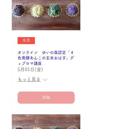
完売
オンライン ゆいの森認定「４
色発酵あんこの玄米おはぎ」デ
ィプロマ講座
5月01日(金)
もっと見る
詳細