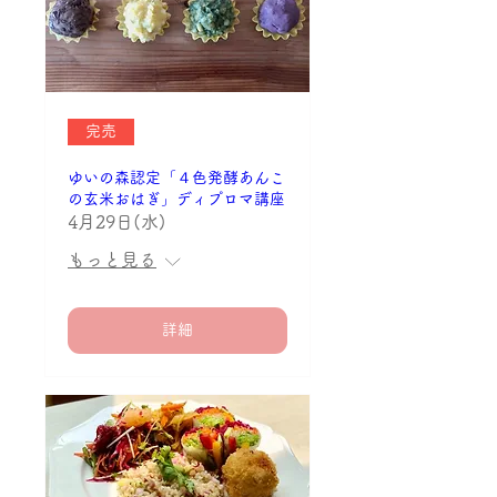
完売
ゆいの森認定「４色発酵あんこ
の玄米おはぎ」ディプロマ講座
4月29日(水)
もっと見る
詳細