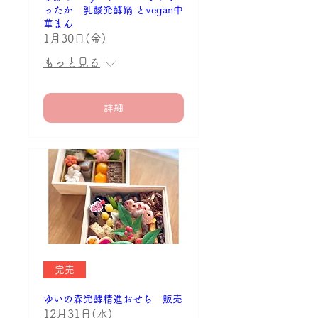
ったか 乳酸発酵鍋 とvegan中
華まん
1月30日(金)
もっと見る
詳細
完売
ゆいの森発酵精進おせち 販売
12月31日(水)