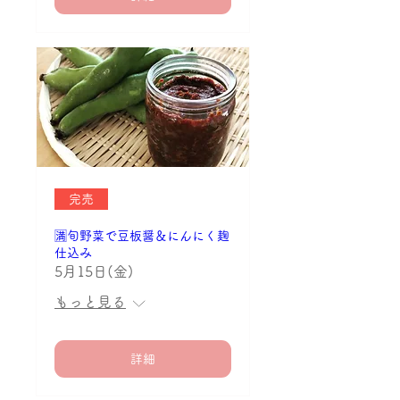
完売
🈵旬野菜で豆板醤＆にんにく麹
仕込み
5月15日(金)
もっと見る
詳細