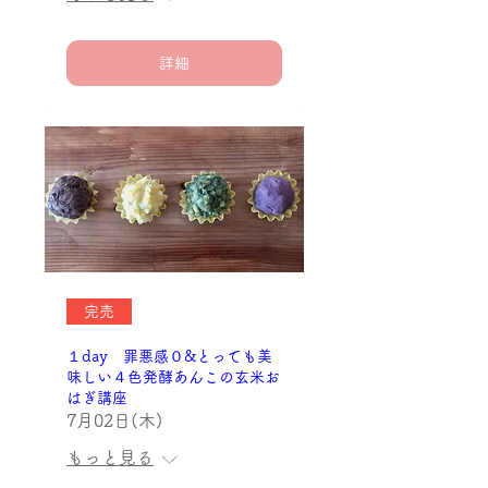
詳細
完売
１day 罪悪感０&とっても美
味しい４色発酵あんこの玄米お
はぎ講座
7月02日(木)
もっと見る