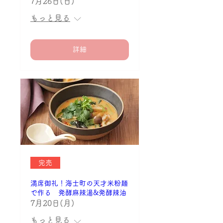
7月26日(日)
もっと見る
詳細
完売
満席御礼！海士町の天才米粉麺
で作る 発酵麻辣湯&発酵辣油
7月20日(月)
もっと見る