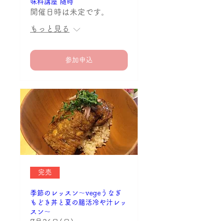
味料講座 随時
開催日時は未定です。
もっと見る
参加申込
完売
季節のレッスン〜vegeうなぎ
もどき丼と夏の腸活冷や汁レッ
スン〜