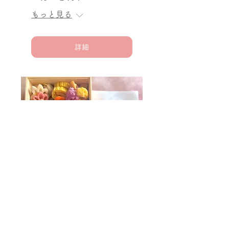
もっと見る
詳細
完売
ゆいの森発酵精進おせち lesson
12月13日(土)
もっと見る