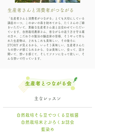
生産者さんと消費者がつながる
「生産者さんと消費者がつながる」とても大切にしている
講座の一つ。このゆいの森を始めてから、たくさんのご縁
をいただいて、素敵な生産者さん達と出会わせていただい
ています。自然栽培農家さん、昔ながらの造り方を守る蔵
の方々、こだわりの製法の醸造家の皆様、そうやって作ら
れた生産物は、どれもこれも美味しい。その後ろに
STORY が見えるから、いっそう美味しい。生産者さんた
ちの想いが感じられるから、なお美味しい。会って、話を
聞いて、想いを感じて、そしてファンになって欲しい、そ
んな想いで行っています。
主なレッスン
自然栽培そら豆でつくる豆板醤
自然栽培米どぶろくお話会
藍染め