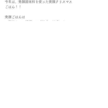
今年は、発酵調味料を使った発酵クリスマス
ごはん！！
発酵ごはんは
・簡単なのに頑張った感満載の料理になる
・味付けに悩まない
・時短
・これだけで複雑な味わい
続きを読む >
参加費とキャンセルについて
プライバシーポリシー
特定商取引法に基づく表記