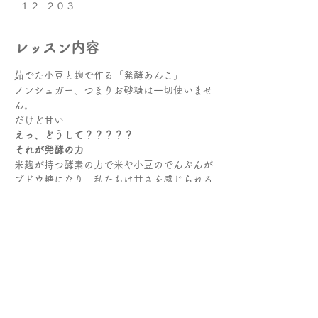
−１２−２０３
レッスン内容
茹でた小豆と麹で作る「発酵あんこ」
ノンシュガー、つまりお砂糖は一切使いませ
ん。
だけど甘い
えっ、どうして？？？？？
それが発酵の力
米麹が持つ酵素の力で米や小豆のでんぷんが
ブドウ糖になり、私たちは甘さを感じられる
ようになるのです。
続きを読む >