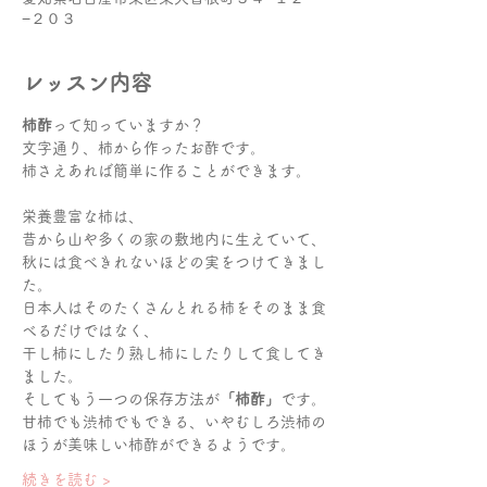
−２０３
レッスン内容
柿酢
って知っていますか？
文字通り、柿から作ったお酢です。

柿さえあれば簡単に作ることができます。
栄養豊富な柿は、

昔から山や多くの家の敷地内に生えていて、

秋には食べきれないほどの実をつけてきまし
た。
日本人はそのたくさんとれる柿をそのまま食
べるだけではなく、

干し柿にしたり熟し柿にしたりして食してき
ました。
そしてもう一つの保存方法が
「柿酢」
です。
甘柿でも渋柿でもできる、いやむしろ渋柿の
ほうが美味しい柿酢ができるようです。
続きを読む >