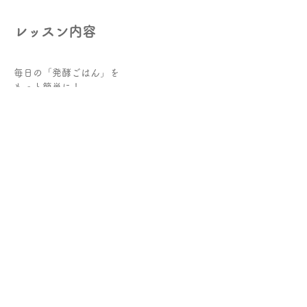
レッスン内容
毎日の「発酵ごはん」を
もっと簡単に！
もっと身近に！
もっと美味しく！
そして気がついたら「腸活」になっていた
そんな発酵ごはんをお伝えするクラスです。
続きを読む >
参加費とキャンセルについて