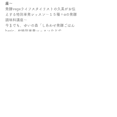
座〜
発酵vegeライフスタイリストの久美がお伝
えする特別単発レッスン〜１５種＋αの発酵
調味料講座〜
今までも、ゆいの森「しあわせ発酵ごはん
basic」や特別単発レッスンなどで
発酵調味料の作り方やその活用料理について
お伝えしてきました。
本講座は、１５種以上の発酵調味料の作り方
と活用法を1日でお伝えするものです。
座学と試食中心の講座となります。
続きを読む >
参加費とキャンセルについて